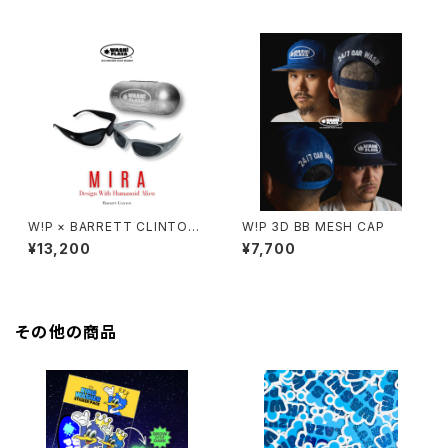
W!P × BARRETT CLINTON
W!P 3D BB MESH CAP
"MIRA"
¥13,200
¥7,700
その他の商品