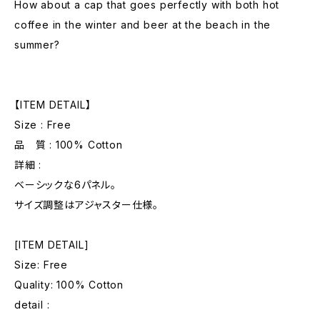
How about a cap that goes perfectly with both hot
coffee in the winter and beer at the beach in the
summer?
【ITEM DETAIL】
Size : Free
品 質 : 100% Cotton
詳細 :
ベーシックな6パネル。
サイズ調整はアジャスター仕様。
[ITEM DETAIL]
Size: Free
Quality: 100% Cotton
detail :