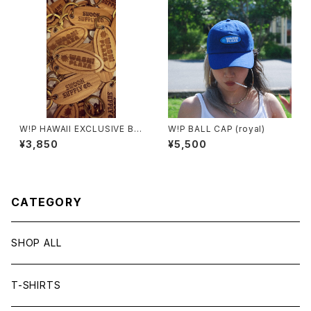
W!P HAWAII EXCLUSIVE BA
W!P BALL CAP (royal)
MBOO KEY TAG
¥3,850
¥5,500
CATEGORY
SHOP ALL
T-SHIRTS