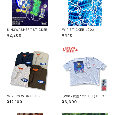
KINGWASHER™ STICKER PA
W!P STICKER #002
CK
¥2,200
¥440
W!P L/S WORK SHIRT
【W!P×歓喜 "白" TEE】「BLOC
K PARTY vol.3 -鳥浜DELIG
¥12,100
¥6,600
HT-」