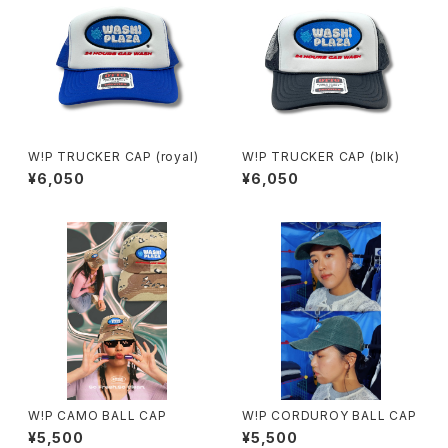
W!P TRUCKER CAP (royal)
W!P TRUCKER CAP (blk)
¥6,050
¥6,050
W!P CAMO BALL CAP
W!P CORDUROY BALL CAP
¥5,500
¥5,500