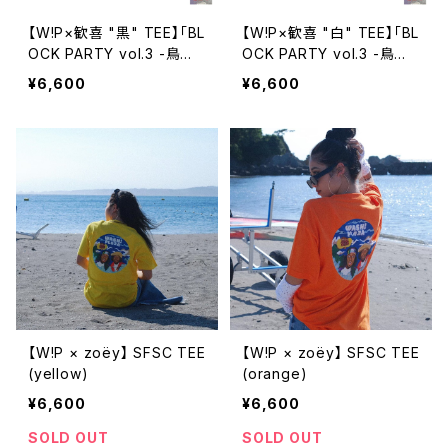
【W!P×歓喜 "黒" TEE】「BL
【W!P×歓喜 "白" TEE】「BL
OCK PARTY vol.3 -鳥浜D
OCK PARTY vol.3 -鳥浜D
ELIGHT-」
ELIGHT-」
¥6,600
¥6,600
【W!P × zoëy】 SFSC TEE
【W!P × zoëy】 SFSC TEE
(yellow)
(orange)
¥6,600
¥6,600
SOLD OUT
SOLD OUT