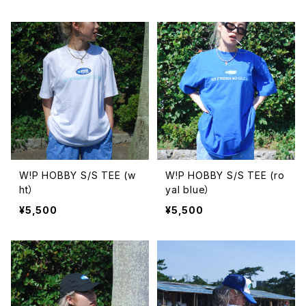
W!P HOBBY S/S TEE (w
W!P HOBBY S/S TEE (ro
ht）
yal blue）
¥5,500
¥5,500