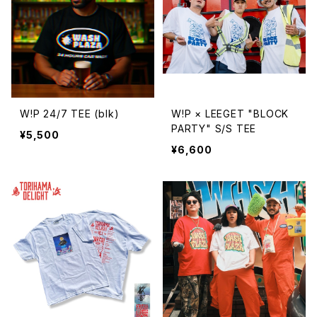
W!P 24/7 TEE (blk)
W!P × LEEGET "BLOCK
PARTY" S/S TEE
¥5,500
¥6,600