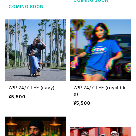
COMING SOON
COMING SOON
W!P 24/7 TEE (navy)
W!P 24/7 TEE (royal blu
e)
¥5,500
¥5,500