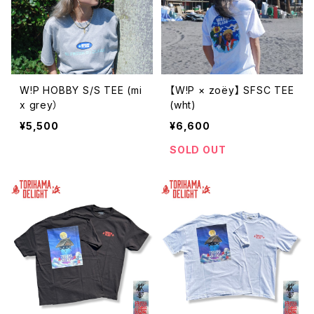
W!P HOBBY S/S TEE (mi
【W!P × zoëy】 SFSC TEE
x grey）
(wht)
¥5,500
¥6,600
SOLD OUT