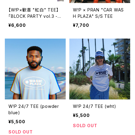
【W!P×歓喜 "紅白" TEE】
W!P × PRAN "CAR WAS
「BLOCK PARTY vol.3 -鳥
H PLAZA" S/S TEE
浜DELIGHT-」
¥6,600
¥7,700
W!P 24/7 TEE (powder
W!P 24/7 TEE (wht)
blue)
¥5,500
¥5,500
SOLD OUT
SOLD OUT