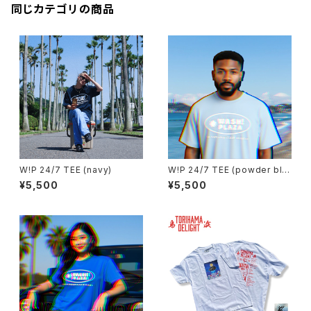
同じカテゴリの商品
W!P 24/7 TEE (navy)
W!P 24/7 TEE (powder blu
e)
¥5,500
¥5,500