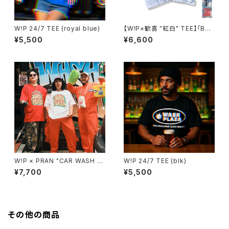
W!P 24/7 TEE (royal blue)
【W!P×歓喜 "紅白" TEE】「BLO
CK PARTY vol.3 -鳥浜DELI
¥5,500
¥6,600
GHT-」
W!P × PRAN "CAR WASH P
W!P 24/7 TEE (blk)
LAZA" S/S TEE
¥7,700
¥5,500
その他の商品