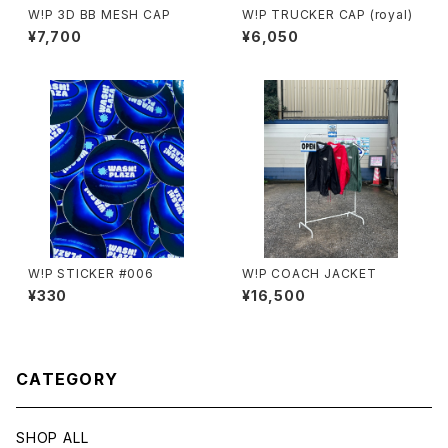
W!P 3D BB MESH CAP
W!P TRUCKER CAP (royal)
¥7,700
¥6,050
W!P STICKER #006
W!P COACH JACKET
¥330
¥16,500
CATEGORY
SHOP ALL