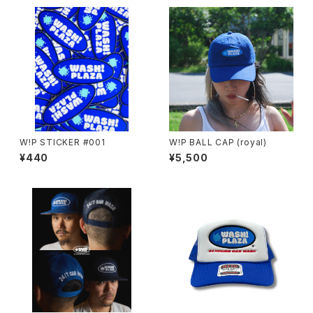
W!P STICKER #001
W!P BALL CAP (royal)
¥440
¥5,500