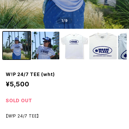
1
/9
W!P 24/7 TEE (wht)
¥5,500
SOLD OUT
【W!P 24/7 TEE】