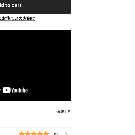
d to cart
にお住まいの方向け
通報する
(1)