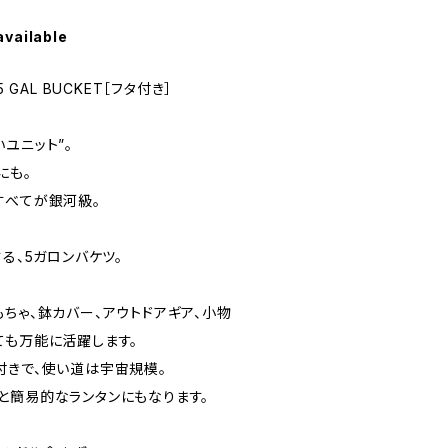
available
】5 GAL BUCKET［フタ付き］
ユニット”。
にも。
すべてが銀河級。
する、5ガロンバケツ。
ちゃ、鉢カバー、アウトドアギア、小物
ても万能に活躍します。
付きで、使い道は宇宙規模。
と簡易的なランタンにもなります。