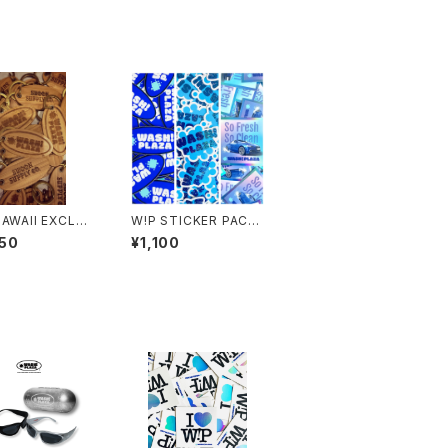
HAWAII EXCLUS
W!P STICKER PACK
BAMBOO KEY T
(#001~003)
50
¥1,100