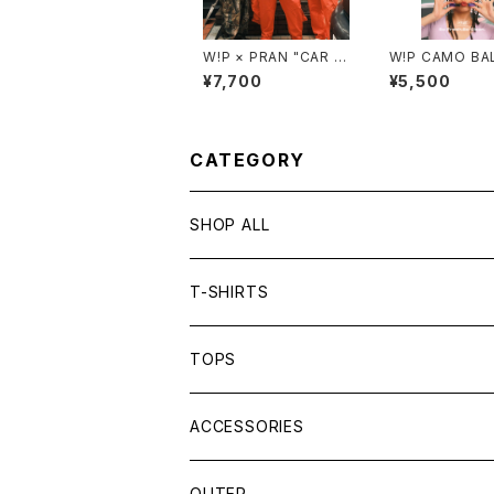
W!P × PRAN "CAR W
W!P CAMO BA
ASH PLAZA" S/S TE
P
¥7,700
¥5,500
E
CATEGORY
SHOP ALL
T-SHIRTS
TOPS
ACCESSORIES
OUTER