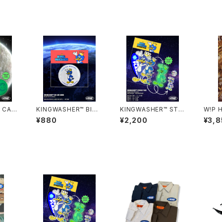
 CAN
KINGWASHER™ BIG
KINGWASHER™ STIC
W!P 
CAN BADGE
KER PACK
IVE 
¥880
¥2,200
¥3,8
AG