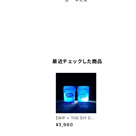
最近チェックした商品
【W!P × THE DIY DEP
OT】5 GAL BUCKET
¥3,960
[フタ付き]