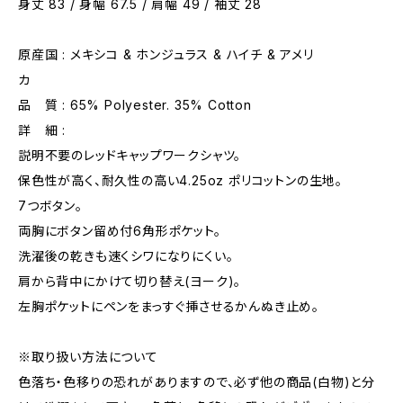
身丈 83 / 身幅 67.5 / 肩幅 49 / 袖丈 28
原産国 : メキシコ & ホンジュラス & ハイチ & アメリ
カ
品 質 : 65% Polyester. 35% Cotton
詳 細 :
説明不要のレッドキャップワークシャツ。
保色性が高く、耐久性の高い4.25oz ポリコットンの生地。
7つボタン。
両胸にボタン留め付6角形ポケット。
洗濯後の乾きも速くシワになりにくい。
肩から背中にかけて切り替え(ヨーク)。
左胸ポケットにペンをまっすぐ挿させるかんぬき止め。
※取り扱い方法について
色落ち・色移りの恐れがありますので、必ず他の商品(白物)と分