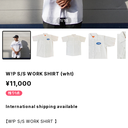
1
/13
W!P S/S WORK SHIRT (wht)
¥11,000
残り1点
International shipping available
【W!P S/S WORK SHIRT 】