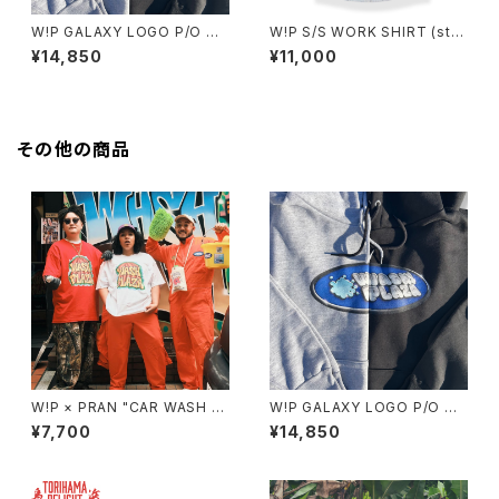
W!P GALAXY LOGO P/O HO
W!P S/S WORK SHIRT (stri
ODIE
pe: white/blue)
¥14,850
¥11,000
その他の商品
W!P × PRAN "CAR WASH P
W!P GALAXY LOGO P/O HO
LAZA" S/S TEE
ODIE
¥7,700
¥14,850