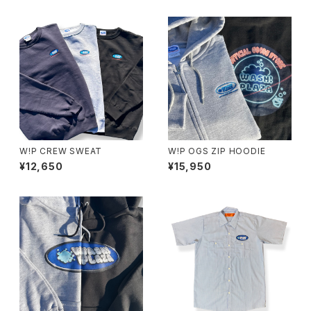
W!P CREW SWEAT
W!P OGS ZIP HOODIE
¥12,650
¥15,950