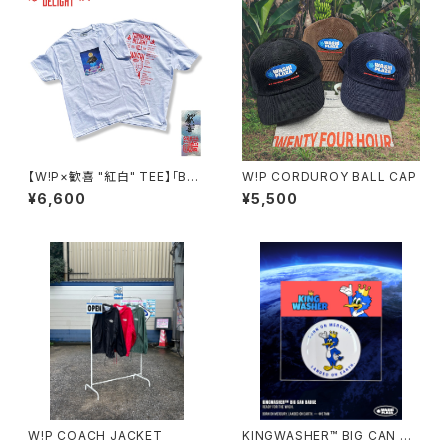
【W!P×歓喜 "紅白" TEE】「BLO
W!P CORDUROY BALL CAP
CK PARTY vol.3 -鳥浜DELI
¥6,600
¥5,500
GHT-」
W!P COACH JACKET
KINGWASHER™ BIG CAN BA