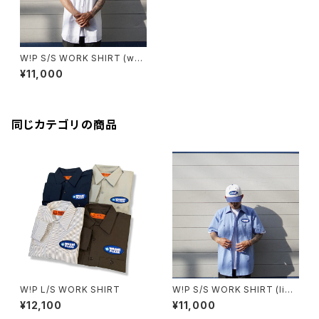
W!P S/S WORK SHIRT (wh
t)
¥11,000
同じカテゴリの商品
W!P L/S WORK SHIRT
W!P S/S WORK SHIRT (ligh
t blue)
¥12,100
¥11,000