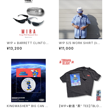
W!P × BARRETT CLINTON
W!P S/S WORK SHIRT (ligh
"MIRA"
t blue)
¥13,200
¥11,000
KINGWASHER™ BIG CAN BA
【W!P×歓喜 "黒" TEE】「BLOC