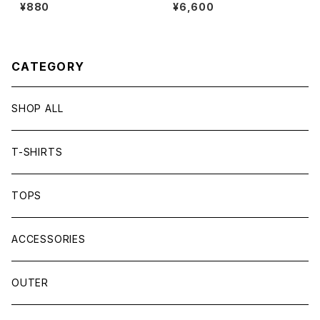
DGE
K PARTY vol.3 -鳥浜DELIG
¥880
¥6,600
HT-」
CATEGORY
SHOP ALL
T-SHIRTS
TOPS
ACCESSORIES
OUTER