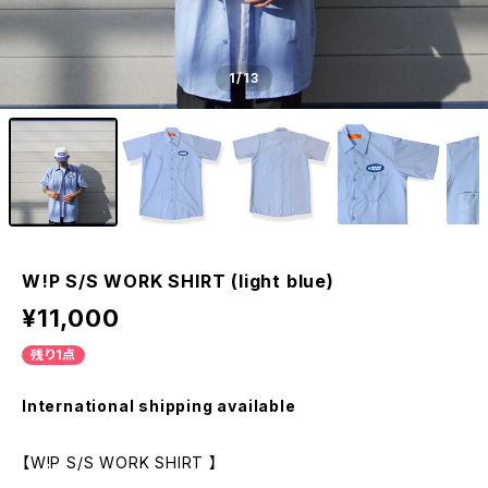
1
/13
W!P S/S WORK SHIRT (light blue)
¥11,000
残り1点
International shipping available
【W!P S/S WORK SHIRT 】