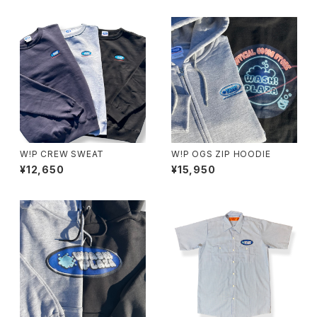
W!P CREW SWEAT
W!P OGS ZIP HOODIE
¥12,650
¥15,950