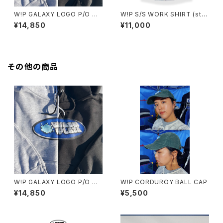
W!P GALAXY LOGO P/O HO
W!P S/S WORK SHIRT (stri
ODIE
pe: white/blue)
¥14,850
¥11,000
その他の商品
W!P GALAXY LOGO P/O HO
W!P CORDUROY BALL CAP
ODIE
¥14,850
¥5,500