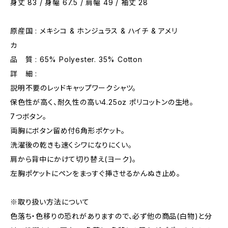
身丈 83 / 身幅 67.5 / 肩幅 49 / 袖丈 28
原産国 : メキシコ & ホンジュラス & ハイチ & アメリ
カ
品 質 : 65% Polyester. 35% Cotton
詳 細 :
説明不要のレッドキャップワークシャツ。
保色性が高く、耐久性の高い4.25oz ポリコットンの生地。
7つボタン。
両胸にボタン留め付6角形ポケット。
洗濯後の乾きも速くシワになりにくい。
肩から背中にかけて切り替え(ヨーク)。
左胸ポケットにペンをまっすぐ挿させるかんぬき止め。
※取り扱い方法について
色落ち・色移りの恐れがありますので、必ず他の商品(白物)と分