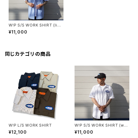
W!P S/S WORK SHIRT (ligh
t blue)
¥11,000
同じカテゴリの商品
W!P L/S WORK SHIRT
W!P S/S WORK SHIRT (wh
t)
¥12,100
¥11,000