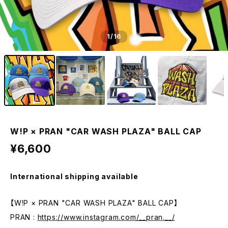
1
/16
W!P × PRAN "CAR WASH PLAZA" BALL CAP
¥6,600
International shipping available
【W!P × PRAN "CAR WASH PLAZA" BALL CAP】
PRAN :
https://www.instagram.com/__pran.__/