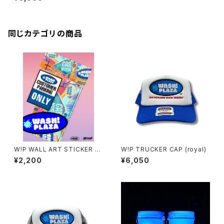
同じカテゴリの商品
W!P WALL ART STICKER P
W!P TRUCKER CAP (royal)
ACK
¥2,200
¥6,050