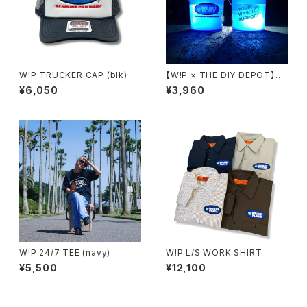
W!P TRUCKER CAP (blk)
【W!P × THE DIY DEPOT】5
GAL BUCKET [フタ付き]
¥6,050
¥3,960
W!P 24/7 TEE (navy)
W!P L/S WORK SHIRT
¥5,500
¥12,100