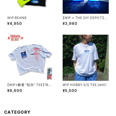
W!P BEANIE
【W!P × THE DIY DEPOT】5
GAL BUCKET [フタ付き]
¥4,950
¥3,960
【W!P×歓喜 "紅白" TEE】「BLO
W!P HOBBY S/S TEE (wht）
CK PARTY vol.3 -鳥浜DELI
¥6,600
¥5,500
GHT-」
CATEGORY