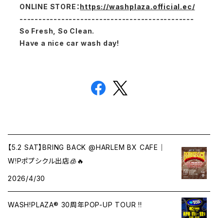
ONLINE STORE
：
https://washplaza.official.ec/
----------------------------------------------
So Fresh, So Clean.
Have a nice car wash day!
【5.2 SAT】BRING BACK @HARLEM BX CAFE｜
W!Pポプシクル出店🧊🔥
2026/4/30
WASH!PLAZA® 30周年POP-UP TOUR !!